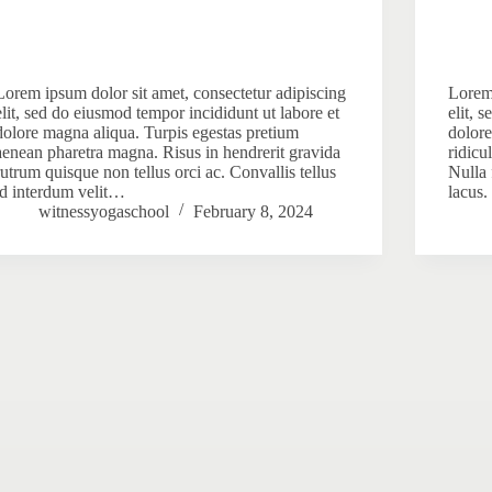
Lorem ipsum dolor sit amet, consectetur adipiscing
Lorem 
elit, sed do eiusmod tempor incididunt ut labore et
elit, 
dolore magna aliqua. Turpis egestas pretium
dolore
aenean pharetra magna. Risus in hendrerit gravida
ridicu
rutrum quisque non tellus orci ac. Convallis tellus
Nulla 
id interdum velit…
lacus
witnessyogaschool
February 8, 2024