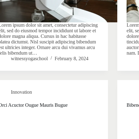
Lorem ipsum dolor sit amet, consectetur adipiscing
Lorem 
elit, sed do eiusmod tempor incididunt ut labore et
elit, 
dolore magna aliqua. Cursus in hac habitasse
dolore
platea dictumst. Nisl suscipit adipiscing bibendum
tincid
est ultricies integer. Ornare arcu dui vivamus arcu
aucto
felis bibendum ut…
nam. 
witnessyogaschool
February 8, 2024
Innovation
Orci Acuctor Ougue Mauris Bugue
Biben