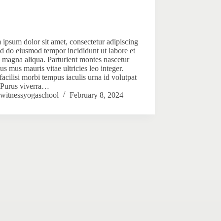
ipsum dolor sit amet, consectetur adipiscing
sed do eiusmod tempor incididunt ut labore et
 magna aliqua. Parturient montes nascetur
lus mus mauris vitae ultricies leo integer.
facilisi morbi tempus iaculis urna id volutpat
. Purus viverra…
witnessyogaschool
February 8, 2024