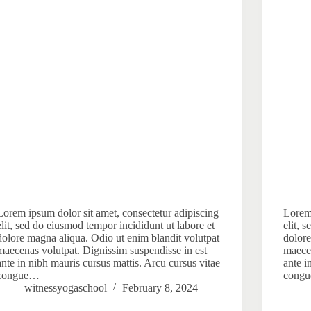
Lorem ipsum dolor sit amet, consectetur adipiscing
Lorem 
elit, sed do eiusmod tempor incididunt ut labore et
elit, 
dolore magna aliqua. Odio ut enim blandit volutpat
dolore
maecenas volutpat. Dignissim suspendisse in est
maecen
ante in nibh mauris cursus mattis. Arcu cursus vitae
ante i
congue…
cong
witnessyogaschool
February 8, 2024