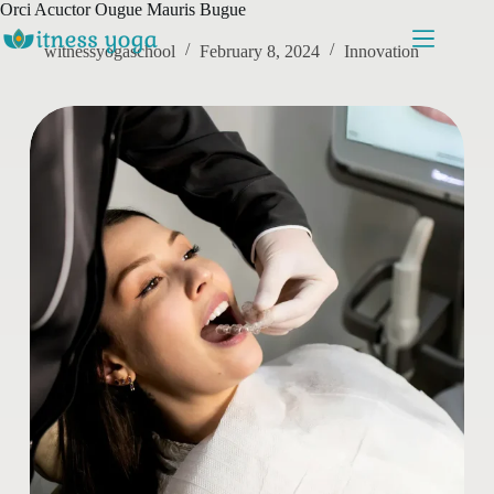
Skip
Orci Acuctor Ougue Mauris Bugue
to
content
witnessyogaschool
February 8, 2024
Innovation