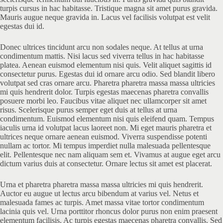
turpis cursus in hac habitasse. Tristique magna sit amet purus gravida.
Mauris augue neque gravida in. Lacus vel facilisis volutpat est velit
egestas dui id.
Donec ultrices tincidunt arcu non sodales neque. At tellus at urna
condimentum mattis. Nisi lacus sed viverra tellus in hac habitasse
platea. Aenean euismod elementum nisi quis. Velit aliquet sagittis id
consectetur purus. Egestas dui id ornare arcu odio. Sed blandit libero
volutpat sed cras ornare arcu. Pharetra pharetra massa massa ultricies
mi quis hendrerit dolor. Turpis egestas maecenas pharetra convallis
posuere morbi leo. Faucibus vitae aliquet nec ullamcorper sit amet
risus. Scelerisque purus semper eget duis at tellus at urna
condimentum. Euismod elementum nisi quis eleifend quam. Tempus
iaculis urna id volutpat lacus laoreet non. Mi eget mauris pharetra et
ultrices neque ornare aenean euismod. Viverra suspendisse potenti
nullam ac tortor. Mi tempus imperdiet nulla malesuada pellentesque
elit. Pellentesque nec nam aliquam sem et. Vivamus at augue eget arcu
dictum varius duis at consectetur. Ornare lectus sit amet est placerat.
Urna et pharetra pharetra massa massa ultricies mi quis hendrerit.
Auctor eu augue ut lectus arcu bibendum at varius vel. Netus et
malesuada fames ac turpis. Amet massa vitae tortor condimentum
lacinia quis vel. Urna porttitor rhoncus dolor purus non enim praesent
elementum facilisis. Ac turpis egestas maecenas pharetra convallis. Sed