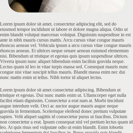
Lorem ipsum dolor sit amet, consectetur adipiscing elit, sed do
eiusmod tempor incididunt ut labore et dolore magna aliqua. Odio ut
enim blandit volutpat maecenas volutpat. Dignissim suspendisse in est
ante in nibh mauris cursus mattis. Arcu cursus vitae congue mauris
rhoncus aenean vel. Vehicula ipsum a arcu cursus vitae congue mauris
rhoncus aenean. Et ultrices neque ornare aenean euismod elementum
nisi. Bibendum ut tristique et egestas quis ipsum suspendisse ultrices.
Viverra ipsum nunc aliquet bibendum enim facilisis gravida neque.
Lectus quam id leo in vitae turpis massa sed. Consequat mauris nunc
congue nisi vitae suscipit tellus mauris. Blandit massa enim nec dui
nunc mattis enim ut tellus. Nibh tortor id aliquet lectus.
Lorem ipsum dolor sit amet consectetur adipiscing. Bibendum ut
tristique et egestas. Dui nunc mattis enim ut. Ullamcorper eget nulla
facilisi etiam dignissim. Consectetur a erat nam at. Morbi tincidunt
augue interdum velit. Orci ac auctor augue mauris augue neque
gravida in fermentum. Scelerisque eleifend donec pretium vulputate
sapien. Velit aliquet sagittis id consectetur purus ut faucibus. Dictum
non consectetur a erat. Ipsum consequat nisl vel pretium lectus quam id
leo. At quis risus sed vulputate odio ut enim blandit. Enim lobortis
scelerisque fermentum dui faucibus in. Purus gravida quis blandit