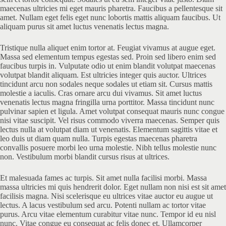
maecenas ultricies mi eget mauris pharetra. Faucibus a pellentesque sit
amet. Nullam eget felis eget nunc lobortis mattis aliquam faucibus. Ut
aliquam purus sit amet luctus venenatis lectus magna.
Tristique nulla aliquet enim tortor at. Feugiat vivamus at augue eget.
Massa sed elementum tempus egestas sed. Proin sed libero enim sed
faucibus turpis in. Vulputate odio ut enim blandit volutpat maecenas
volutpat blandit aliquam. Est ultricies integer quis auctor. Ultrices
tincidunt arcu non sodales neque sodales ut etiam sit. Cursus mattis
molestie a iaculis. Cras ornare arcu dui vivamus. Sit amet luctus
venenatis lectus magna fringilla urna porttitor. Massa tincidunt nunc
pulvinar sapien et ligula. Amet volutpat consequat mauris nunc congue
nisi vitae suscipit. Vel risus commodo viverra maecenas. Semper quis
lectus nulla at volutpat diam ut venenatis. Elementum sagittis vitae et
leo duis ut diam quam nulla. Turpis egestas maecenas pharetra
convallis posuere morbi leo urna molestie. Nibh tellus molestie nunc
non. Vestibulum morbi blandit cursus risus at ultrices.
Et malesuada fames ac turpis. Sit amet nulla facilisi morbi. Massa
massa ultricies mi quis hendrerit dolor. Eget nullam non nisi est sit amet
facilisis magna. Nisi scelerisque eu ultrices vitae auctor eu augue ut
lectus. A lacus vestibulum sed arcu. Potenti nullam ac tortor vitae
purus. Arcu vitae elementum curabitur vitae nunc. Tempor id eu nisl
nunc. Vitae congue eu consequat ac felis donec et. Ullamcorper