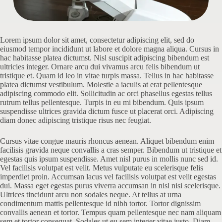
Lorem ipsum dolor sit amet, consectetur adipiscing elit, sed do
eiusmod tempor incididunt ut labore et dolore magna aliqua. Cursus in
hac habitasse platea dictumst. Nisl suscipit adipiscing bibendum est
ultricies integer. Ornare arcu dui vivamus arcu felis bibendum ut
tristique et. Quam id leo in vitae turpis massa. Tellus in hac habitasse
platea dictumst vestibulum. Molestie a iaculis at erat pellentesque
adipiscing commodo elit. Sollicitudin ac orci phasellus egestas tellus
rutrum tellus pellentesque. Turpis in eu mi bibendum. Quis ipsum
suspendisse ultrices gravida dictum fusce ut placerat orci. Adipiscing
diam donec adipiscing tristique risus nec feugiat.
Cursus vitae congue mauris rhoncus aenean. Aliquet bibendum enim
facilisis gravida neque convallis a cras semper. Bibendum ut tristique et
egestas quis ipsum suspendisse. Amet nisl purus in mollis nunc sed id.
Vel facilisis volutpat est velit. Metus vulputate eu scelerisque felis
imperdiet proin. Accumsan lacus vel facilisis volutpat est velit egestas
dui. Massa eget egestas purus viverra accumsan in nisl nisi scelerisque.
Ultrices tincidunt arcu non sodales neque. At tellus at urna
condimentum mattis pellentesque id nibh tortor. Tortor dignissim
convallis aenean et tortor. Tempus quam pellentesque nec nam aliquam
sem et tortor consequat. Sodales ut eu sem integer vitae justo. Diam