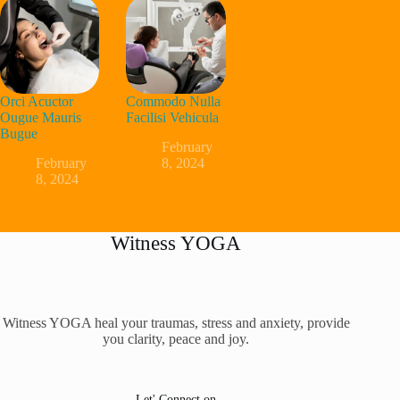
Orci Acuctor
Commodo Nulla
Ougue Mauris
Facilisi Vehicula
Bugue
February
February
8, 2024
8, 2024
Witness YOGA
Witness YOGA heal your traumas, stress and anxiety, provide
you clarity, peace and joy.
Let' Connect on